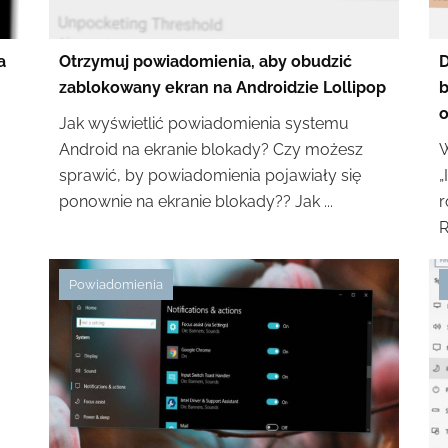
a
Otrzymuj powiadomienia, aby obudzić
D
zablokowany ekran na Androidzie Lollipop
b
o
Jak wyświetlić powiadomienia systemu
Android na ekranie blokady? Czy możesz
W
sprawić, by powiadomienia pojawiały się
„
ponownie na ekranie blokady?? Jak ...
r
R
Powiadomienia